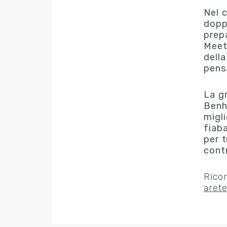
Nel c
dopp
prepa
Meet
della
pens
La gr
Benh
migli
fiaba
per t
cont
Ricor
aret