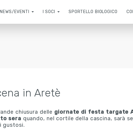
NEWS/EVENTI
I SOCI
SPORTELLO BIOLOGICO
CO
cena in Aretè
rande chiusura delle
giornate di festa targate 
to sera
quando, nel cortile della cascina, sarà s
i gustosi.