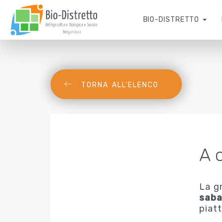
BIO-DISTRETTO
TORNA ALL’ELENCO
A 
La g
saba
piatt