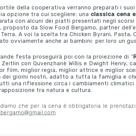
ortile della cooperativa verranno preparati i suoi
ia opzione tra cui scegliere: una
classica cena 
rata con alcuni dei piatti presentati negli scors
, proposto da Slow Food Bergamo, partner dell’e
 Terra. A voi la scelta tra Chicken Byrani, Pasta
ato ovviamente anche ai bambini: per loro un gu
ande festa proseguirà poi con la proiezione di “
 Zeitlin con Quvenzhanè Willis e Dwight Henry, c
or film, miglior regia, miglior attrice e miglior sc
 dei giorni nostri,
adatto a tutta la famiglia e c
utti una riflessione circa i cambiamenti climatici 
rapposizione tra natura e cultura.
diamo che per la cena è obbligatoria le prenotazi
ebergamo@gmail.com